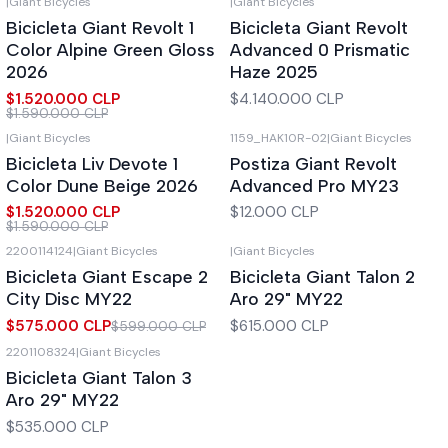
|
Giant Bicycles
|
Giant Bicycles
-4%
OFF
Bicicleta Giant Revolt 1
Bicicleta Giant Revolt
Color Alpine Green Gloss
Advanced 0 Prismatic
2026
Haze 2025
$1.520.000 CLP
$4.140.000 CLP
$1.590.000 CLP
|
Giant Bicycles
1159_HAK10R-02
|
Giant Bicycles
-4%
OFF
Bicicleta Liv Devote 1
Postiza Giant Revolt
Color Dune Beige 2026
Advanced Pro MY23
$1.520.000 CLP
$12.000 CLP
$1.590.000 CLP
2200114124
|
Giant Bicycles
|
Giant Bicycles
-4%
OFF
Agotado
Bicicleta Giant Escape 2
Bicicleta Giant Talon 2
Agotado
City Disc MY22
Aro 29" MY22
$575.000 CLP
$615.000 CLP
$599.000 CLP
2201108324
|
Giant Bicycles
Agotado
Bicicleta Giant Talon 3
Aro 29" MY22
$535.000 CLP