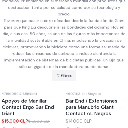
modelos, irrumpiendo en el mercado mundial con productos que
destacaban tanto por su calidad como por su tecnología y
precio.
Tuvieron que pasar cuatro décadas desde la fundación de Giant
para que King Liu descubriera las bondades del ciclismo. Hoy en
día, a sus casi 80 años, es una de las figuras más importantes de
la movilidad sustentable en China, impulsando la creación de
ciclovías, promoviendo la bicicleta como una forma saludable de
reducir las emisiones de carbono e incluso alentando la
implementación de sistemas de bicicletas públicas. Un lujo que
sólo un gigante de la manufactura puede darse.
Filtros
4718905917168
|
Giant
450711
|
Giant Bicycles
-12%
OFF
Apoyos de Manillar
Bar End / Extensiones
Contact Ergo Bar End
para Manubrio Giant
Giant
Contact AL Negros
$15.000 CLP
$14.000 CLP
$17.000 CLP