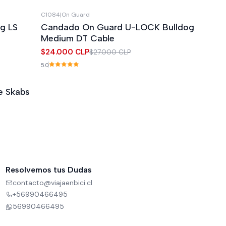
C1084
|
On Guard
-11%
OFF
g LS
Candado On Guard U-LOCK Bulldog
Agotado
Medium DT Cable
$24.000 CLP
$27.000 CLP
5.0
e Skabs
Resolvemos tus Dudas
contacto@viajaenbici.cl
+56990466495
56990466495