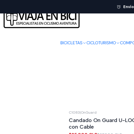
Envío
BICICLETAS
CICLOTURISMO
COMPO
C1083
|
OnGuard
-7%
OFF
Candado On Guard U-LOC
con Cable