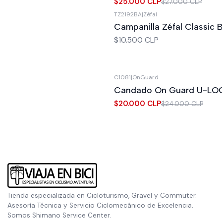
$25.000 CLP
$27.000 CLP
TZ2192BA
|
Zéfal
Agotado
Campanilla Zéfal Classic B
$10.500 CLP
C1081
|
OnGuard
-17%
OFF
Candado On Guard U-LOC
Agotado
$20.000 CLP
$24.000 CLP
Tienda especializada en Cicloturismo, Gravel y Commuter.
Asesoría Técnica y Servicio Ciclomecánico de Excelencia.
Somos Shimano Service Center.