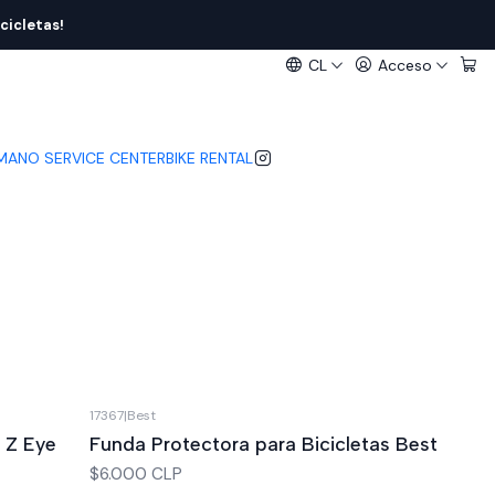
cicletas!
CL
Acceso
IMANO SERVICE CENTER
BIKE RENTAL
17367
|
Best
 Z Eye
Funda Protectora para Bicicletas Best
$6.000 CLP