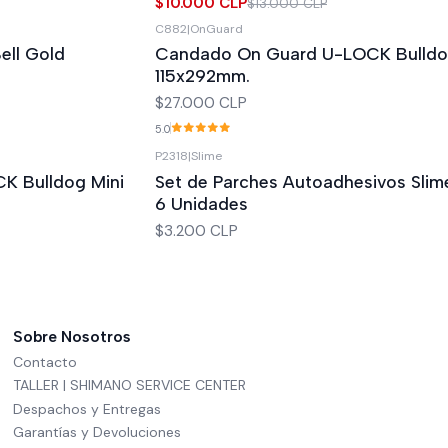
$10.000 CLP
$13.000 CLP
C882
|
OnGuard
Agotado
ell Gold
Candado On Guard U-LOCK Bulldo
115x292mm.
$27.000 CLP
5.0
P2318
|
Slime
Agotado
K Bulldog Mini
Set de Parches Autoadhesivos Slim
6 Unidades
$3.200 CLP
Sobre Nosotros
Contacto
TALLER | SHIMANO SERVICE CENTER
Despachos y Entregas
Garantías y Devoluciones