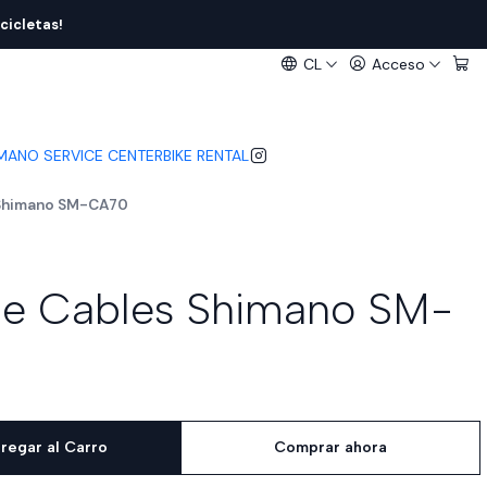
cicletas!
CL
Acceso
IMANO SERVICE CENTER
BIKE RENTAL
 Shimano SM-CA70
de Cables Shimano SM-
regar al Carro
Comprar ahora