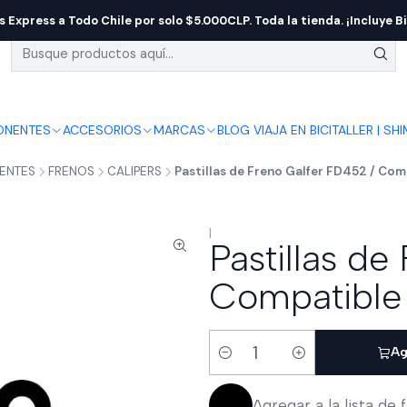
s Express a Todo Chile por solo $5.000CLP. Toda la tienda. ¡Incluye Bi
NENTES
ACCESORIOS
MARCAS
BLOG VIAJA EN BICI
TALLER | SH
ENTES
FRENOS
CALIPERS
Pastillas de Freno Galfer FD452 / Co
|
Pastillas de
Compatible
Ag
Cantidad
Agregar a la lista de 