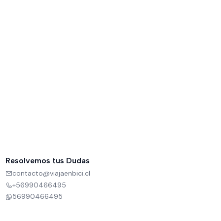
Resolvemos tus Dudas
contacto@viajaenbici.cl
+56990466495
56990466495