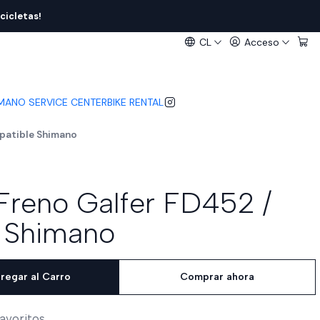
cicletas!
CL
Acceso
IMANO SERVICE CENTER
BIKE RENTAL
mpatible Shimano
 Freno Galfer FD452 /
 Shimano
regar al Carro
Comprar ahora
favoritos