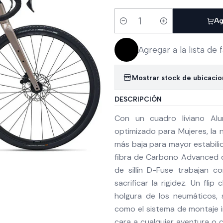
Ag
Cantidad
Agregar a la lista de 
Mostrar stock de ubicaci
DESCRIPCIÓN
Con un cuadro liviano Alu
optimizado para Mujeres, la 
más baja para mayor estabili
fibra de Carbono Advanced que
de sillín D-Fuse trabajan c
sacrificar la rigidez. Un flip
holgura de los neumáticos,
como el sistema de montaje i
cara a cualquier aventura o 