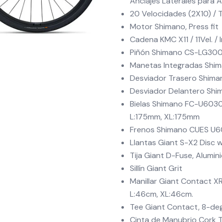
Anclajes Laterales para 
20 Velocidades (2X10) /
Motor Shimano, Press fit
Cadena KMC X11 / 11Vel. / 
Piñón Shimano CS-LG300, 
Manetas Integradas Shi
Desviador Trasero Shim
Desviador Delantero Sh
Bielas Shimano FC-U6030
L:175mm, XL:175mm
Frenos Shimano CUES U6
Llantas Giant S-X2 Disc 
Tija Giant D-Fuse, Alumin
Sillín Giant Grit
Manillar Giant Contact 
L:46cm, XL:46cm.
Tee Giant Contact, 8-d
Cinta de Manubrio Cork T