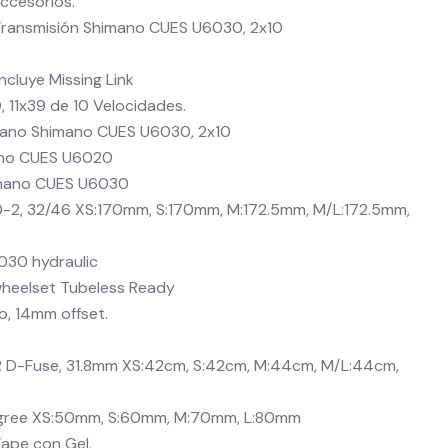
Accesorios.
 Transmisión Shimano CUES U6030, 2x10
Incluye Missing Link
11x39 de 10 Velocidades.
mano Shimano CUES U6030, 2x10
ano CUES U6020
imano CUES U6030
-2, 32/46 XS:170mm, S:170mm, M:172.5mm, M/L:172.5mm,
030 hydraulic
wheelset Tubeless Ready
io, 14mm offset.
XR D-Fuse, 31.8mm XS:42cm, S:42cm, M:44cm, M/L:44cm,
egree XS:50mm, S:60mm, M:70mm, L:80mm
ape con Gel.