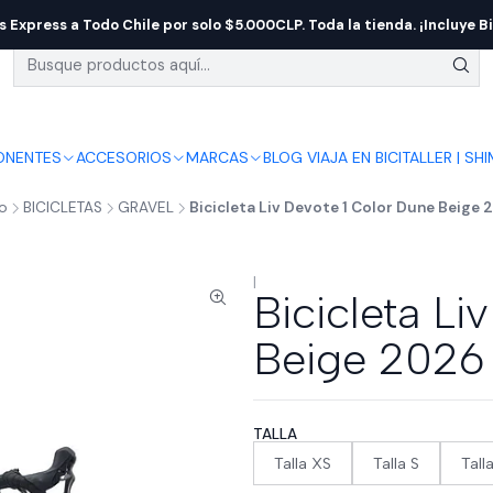
s Express a Todo Chile por solo $5.000CLP. Toda la tienda. ¡Incluye Bi
NENTES
ACCESORIOS
MARCAS
BLOG VIAJA EN BICI
TALLER | SH
io
BICICLETAS
GRAVEL
Bicicleta Liv Devote 1 Color Dune Beige 
|
Bicicleta Li
Beige 2026
TALLA
Talla XS
Talla S
Tall