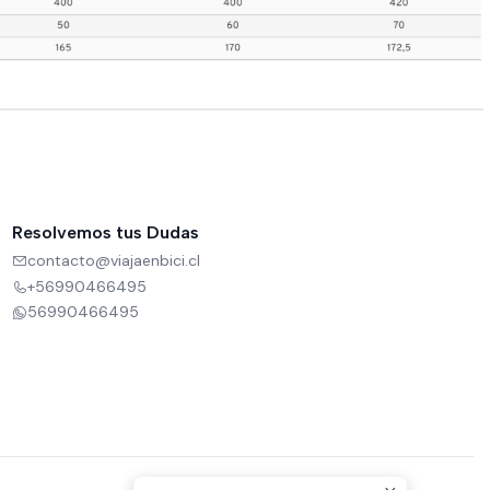
Resolvemos tus Dudas
contacto@viajaenbici.cl
+56990466495
56990466495