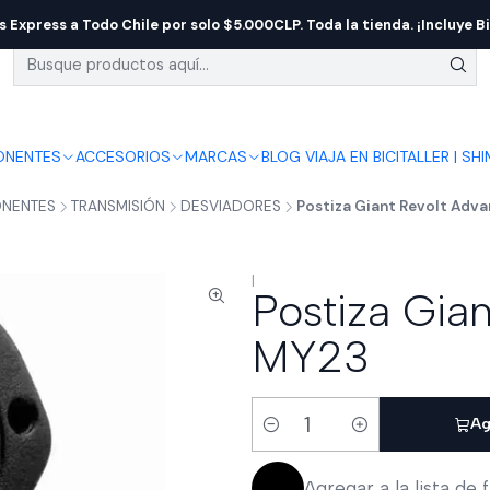
s Express a Todo Chile por solo $5.000CLP. Toda la tienda. ¡Incluye Bi
NENTES
ACCESORIOS
MARCAS
BLOG VIAJA EN BICI
TALLER | SH
NENTES
TRANSMISIÓN
DESVIADORES
Postiza Giant Revolt Adv
|
Postiza Gia
MY23
Ag
Cantidad
Agregar a la lista de 