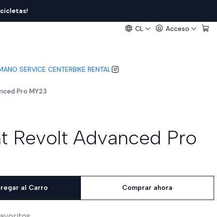
cicletas!
CL
Acceso
IMANO SERVICE CENTER
BIKE RENTAL
anced Pro MY23
nt Revolt Advanced Pro
regar al Carro
Comprar ahora
favoritos