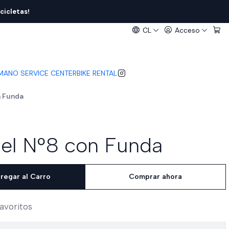
cicletas!
CL
Acceso
IMANO SERVICE CENTER
BIKE RENTAL
n Funda
nel N°8 con Funda
regar al Carro
Comprar ahora
favoritos