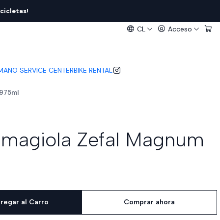
cicletas!
CL
Acceso
IMANO SERVICE CENTER
BIKE RENTAL
 975ml
amagiola Zefal Magnum
regar al Carro
Comprar ahora