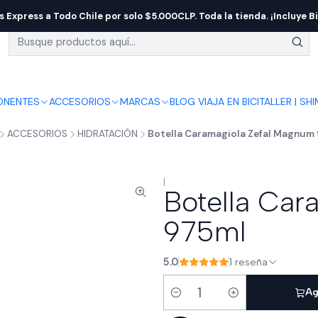
s Express a Todo Chile por solo $5.000CLP. Toda la tienda. ¡Incluye Bi
NENTES
ACCESORIOS
MARCAS
BLOG VIAJA EN BICI
TALLER | SH
ACCESORIOS
HIDRATACIÓN
Botella Caramagiola Zefal Magnum
|
Botella Car
975ml
5.0
1 reseña
Ag
Cantidad