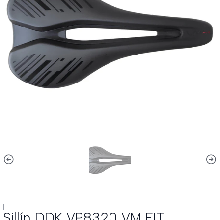
|
Sillín DDK VP8320 VM FIT