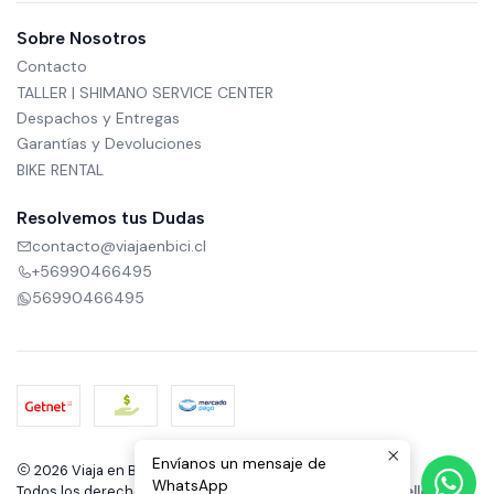
Sobre Nosotros
Contacto
TALLER | SHIMANO SERVICE CENTER
Despachos y Entregas
Garantías y Devoluciones
BIKE RENTAL
Resolvemos tus Dudas
contacto@viajaenbici.cl
+56990466495
56990466495
Envíanos un mensaje de
2026 Viaja en Bici.
WhatsApp
Todos los derechos reservados.
Desarrollado por Jumpseller
.