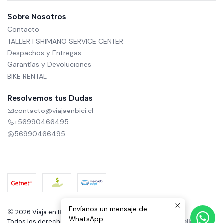
Sobre Nosotros
Contacto
TALLER | SHIMANO SERVICE CENTER
Despachos y Entregas
Garantías y Devoluciones
BIKE RENTAL
Resolvemos tus Dudas
contacto@viajaenbici.cl
+56990466495
56990466495
Envíanos un mensaje de
2026 Viaja en Bici.
WhatsApp
Todos los derechos reservados.
Desarrollado por Jumpseller
.