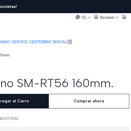
cicletas!
CL
Acceso
IMANO SERVICE CENTER
BIKE RENTAL
60mm.
ano SM-RT56 160mm.
regar al Carro
Comprar ahora
favoritos