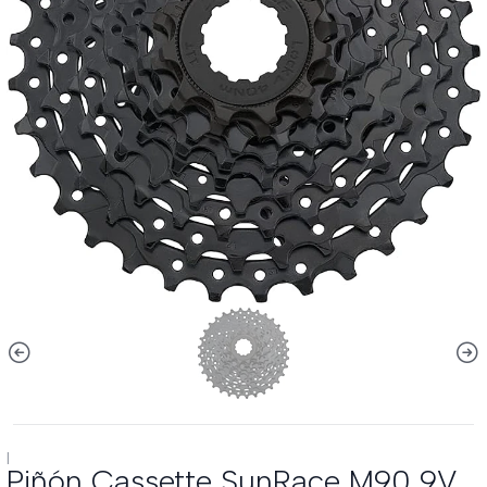
|
Piñón Cassette SunRace M90 9V