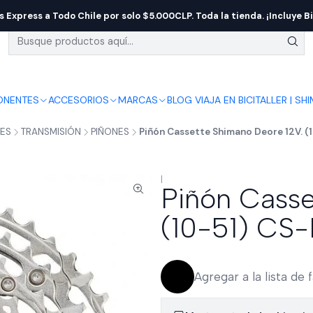
s Express a Todo Chile por solo $5.000CLP. Toda la tienda. ¡Incluye Bi
NENTES
ACCESORIOS
MARCAS
BLOG VIAJA EN BICI
TALLER | SH
ES
TRANSMISIÓN
PIÑONES
Piñón Cassette Shimano Deore 12V. 
|
Piñón Casse
(10-51) CS
Agregar a la lista de 