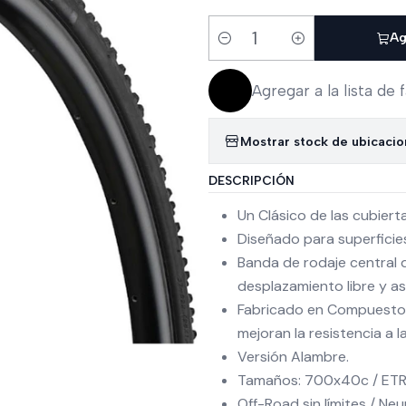
Ag
Cantidad
Agregar a la lista de 
Mostrar stock de ubicaci
DESCRIPCIÓN
Un Clásico de las cubier
Diseñado para superficies
Banda de rodaje central d
desplazamiento libre y a
Fabricado en Compuesto 
mejoran la resistencia a l
Versión Alambre.
Tamaños: 700x40c / ETR
Off-Road sin límites / N