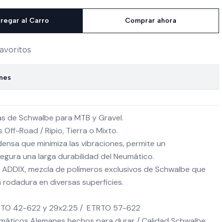
regar al Carro
Comprar ahora
favoritos
ones
tas de Schwalbe para MTB y Gravel.
 Off-Road / Ripio, Tierra o Mixto.
ensa que minimiza las vibraciones, permite un
segura una larga durabilidad del Neumático.
ADDIX, mezcla de polímeros exclusivos de Schwalbe que
a rodadura en diversas superficies.
TO 42-622 y 29x2.25 / ETRTO 57-622
eumáticos Alemanes hechos para durar / Calidad Schwalbe.