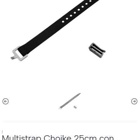
|
Multistrap Choike 25cm con