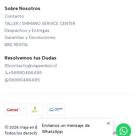
Sobre Nosotros
Contacto
TALLER | SHIMANO SERVICE CENTER
Despachos y Entregas
Garantías y Devoluciones
BIKE RENTAL
Resolvemos tus Dudas
contacto@viajaenbici.cl
+56990466495
56990466495
Envíanos un mensaje de
2026 Viaja en Bici.
WhatsApp
Todos los derechos reservados.
Desarrollado por Jumpseller
.