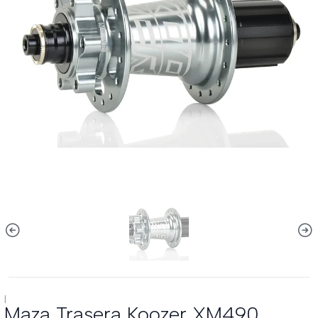
|
Maza Trasera Koozer XM490