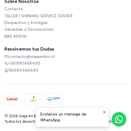
Sobre Nosotros
Contacto
TALLER | SHIMANO SERVICE CENTER
Despachos y Entregas
Garantías y Devoluciones
BIKE RENTAL
Resolvemos tus Dudas
contacto@viajaenbici.cl
+56990466495
56990466495
Envíanos un mensaje de
2026 Viaja en Bici.
WhatsApp
Todos los derechos reservados.
Desarrollado por Jumpseller
.