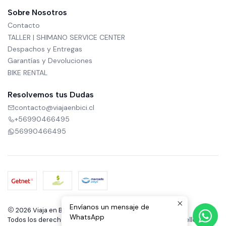
Sobre Nosotros
Contacto
TALLER | SHIMANO SERVICE CENTER
Despachos y Entregas
Garantías y Devoluciones
BIKE RENTAL
Resolvemos tus Dudas
contacto@viajaenbici.cl
+56990466495
56990466495
Envíanos un mensaje de
2026 Viaja en Bici.
WhatsApp
Todos los derechos reservados.
Desarrollado por Jumpseller
.