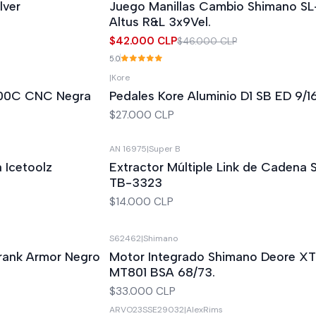
lver
Juego Manillas Cambio Shimano S
Agotado
Altus R&L 3x9Vel.
$42.000 CLP
$46.000 CLP
5.0
|
Kore
Agotado
700C CNC Negra
Pedales Kore Aluminio D1 SB ED 9/1
$27.000 CLP
AN 16975
|
Super B
Agotado
 Icetoolz
Extractor Múltiple Link de Cadena
TB-3323
$14.000 CLP
S62462
|
Shimano
Agotado
Crank Armor Negro
Motor Integrado Shimano Deore X
MT801 BSA 68/73.
$33.000 CLP
ARVO23SSE29032
|
AlexRims