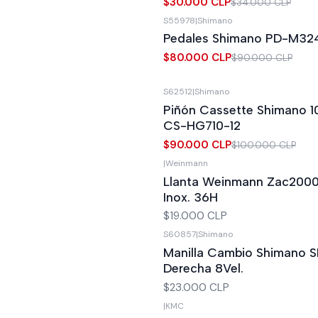
$30.000 CLP
$34.000 CLP
S55978
|
Shimano
-11%
OFF
Pedales Shimano PD-M324 
$80.000 CLP
$90.000 CLP
S62512
|
Shimano
-10%
OFF
Piñón Cassette Shimano 10
CS-HG710-12
$90.000 CLP
$100.000 CLP
|
Weinmann
Llanta Weinmann Zac2000 
Inox. 36H
$19.000 CLP
S60857
|
Shimano
Manilla Cambio Shimano S
Derecha 8Vel.
$23.000 CLP
|
KMC
Agotado