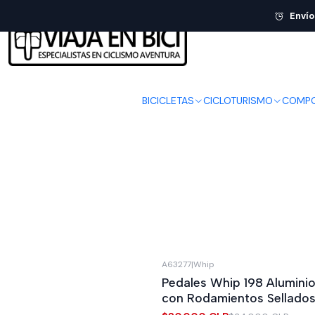
Envío
BICICLETAS
CICLOTURISMO
COMPO
A63277
|
Whip
-12%
OFF
Pedales Whip 198 Alumin
con Rodamientos Sellado