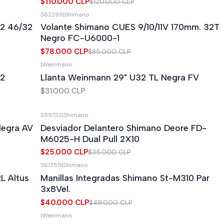
$110.000 CLP
$120.000 CLP
S62299
|
Shimano
-8%
OFF
2 46/32
Volante Shimano CUES 9/10/11V 170mm. 32T
Negro FC-U6000-1
$78.000 CLP
$85.000 CLP
|
Weinmann
-2
Llanta Weinmann 29" U32 TL Negra FV
$31.000 CLP
S59722
|
Shimano
-29%
OFF
egra AV
Desviador Delantero Shimano Deore FD-
M6025-H Dual Pull 2X10
$25.000 CLP
$35.000 CLP
S61355
|
Shimano
-18%
OFF
L Altus
Manillas Integradas Shimano St-M310 Par
Agotado
3x8Vel.
$40.000 CLP
$49.000 CLP
|
Weinmann
Agotado