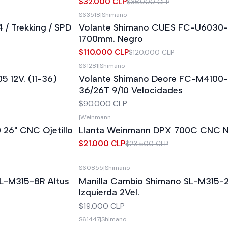
$32.000 CLP
$36.000 CLP
S63518
|
Shimano
-8%
OFF
/ Trekking / SPD
Volante Shimano CUES FC-U6030-
1700mm. Negro
$110.000 CLP
$120.000 CLP
S61281
|
Shimano
5 12V. (11-36)
Volante Shimano Deore FC-M4100
36/26T 9/10 Velocidades
$90.000 CLP
|
Weinmann
-11%
OFF
26" CNC Ojetillo
Llanta Weinmann DPX 700C CNC N
$21.000 CLP
$23.500 CLP
S60855
|
Shimano
L-M315-8R Altus
Manilla Cambio Shimano SL-M315-2
Izquierda 2Vel.
$19.000 CLP
S61447
|
Shimano
-9%
OFF