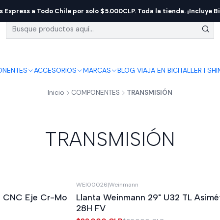
s Express a Todo Chile por solo $5.000CLP. Toda la tienda. ¡Incluye Bi
NENTES
ACCESORIOS
MARCAS
BLOG VIAJA EN BICI
TALLER | SH
Inicio
COMPONENTES
TRANSMISIÓN
TRANSMISIÓN
WEI00026
|
Weinmann
-11%
OFF
io CNC Eje Cr-Mo
Llanta Weinmann 29" U32 TL Asimét
s
28H FV