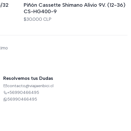
Agotado
8/32
Piñón Cassette Shimano Alivio 9V. (12-36)
CS-HG400-9
$30.000 CLP
timo
Resolvemos tus Dudas
contacto@viajaenbici.cl
+56990466495
56990466495