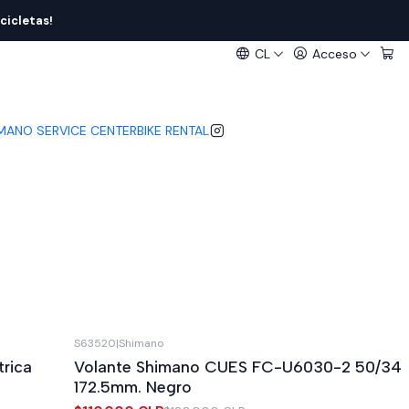
cicletas!
CL
Acceso
IMANO SERVICE CENTER
BIKE RENTAL
S63520
|
Shimano
-8%
OFF
rica
Volante Shimano CUES FC-U6030-2 50/34
172.5mm. Negro