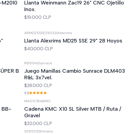
L-M2010
Llanta Weinmann Zac19 26" CNC Ojetillo
Inox.
$19.000 CLP
ARMD25SSE29032
|
Alexrims
Agotado
6”
Llanta Alexrims MD25 SSE 29" 28 Hoyos
$40.000 CLP
RB9134
|
Sunrace
Agotado
 SÚPER B
Juego Manillas Cambio Sunrace DLM403
R&L 3x7vel.
$28.000 CLP
5.0
MA0127BA
|
KMC
Agotado
T BB-
Cadena KMC X10 SL Silver MTB / Ruta /
Gravel
$32.000 CLP
S58537
|
Shimano