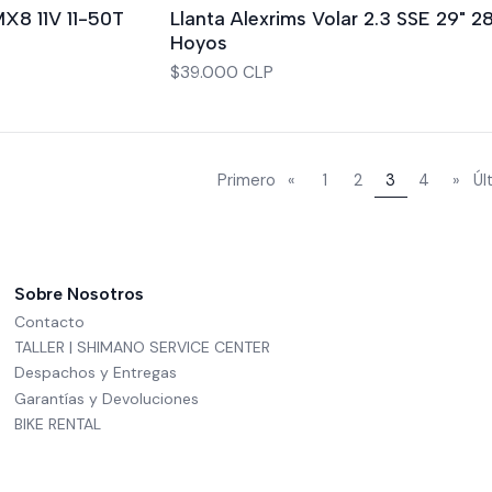
Agotado
X8 11V 11-50T
Llanta Alexrims Volar 2.3 SSE 29" 2
Hoyos
$39.000 CLP
Primero
«
1
2
3
4
»
Úl
Sobre Nosotros
Contacto
TALLER | SHIMANO SERVICE CENTER
Despachos y Entregas
Garantías y Devoluciones
BIKE RENTAL