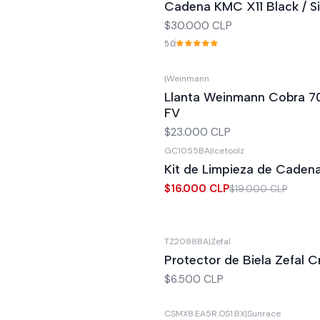
Cadena KMC X11 Black / Si
$30.000 CLP
5.0
|
Weinmann
Agotado
Llanta Weinmann Cobra 
FV
$23.000 CLP
GC1055BA
|
Icetoolz
-16%
OFF
Kit de Limpieza de Cadena
Agotado
$16.000 CLP
$19.000 CLP
TZ2088BA
|
Zefal
Agotado
Protector de Biela Zefal 
$6.500 CLP
CSMX8.EA5R.OS1.BX
|
Sunrace