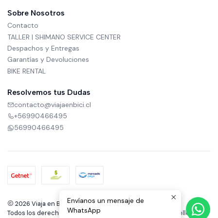
Sobre Nosotros
Contacto
TALLER | SHIMANO SERVICE CENTER
Despachos y Entregas
Garantías y Devoluciones
BIKE RENTAL
Resolvemos tus Dudas
contacto@viajaenbici.cl
+56990466495
56990466495
Envíanos un mensaje de
2026 Viaja en Bici.
WhatsApp
Todos los derechos reservados.
Desarrollado por Jumpseller
.