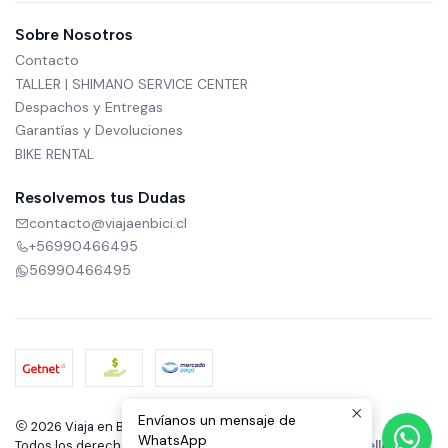
Sobre Nosotros
Contacto
TALLER | SHIMANO SERVICE CENTER
Despachos y Entregas
Garantías y Devoluciones
BIKE RENTAL
Resolvemos tus Dudas
contacto@viajaenbici.cl
+56990466495
56990466495
Envíanos un mensaje de
2026 Viaja en Bici.
WhatsApp
Todos los derechos reservados.
Desarrollado por Jumpseller
.