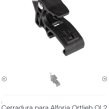
|
Cerradura para Alforja Ortlieb QL2