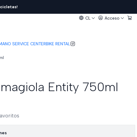
cicletas!
CL
Acceso
IMANO SERVICE CENTER
BIKE RENTAL
ml
amagiola Entity 750ml
favoritos
ones