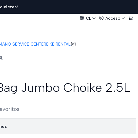
cicletas!
CL
Acceso
IMANO SERVICE CENTER
BIKE RENTAL
5L
Bag Jumbo Choike 2.5L
favoritos
ones