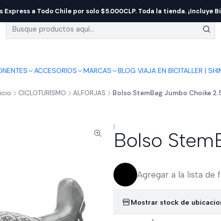
s Express a Todo Chile por solo $5.000CLP. Toda la tienda. ¡Incluye Bi
NENTES
ACCESORIOS
MARCAS
BLOG VIAJA EN BICI
TALLER | SH
nicio
CICLOTURISMO
ALFORJAS
Bolso StemBag Jumbo Choike 2.
|
Bolso Stem
Agregar a la lista de 
Mostrar stock de ubicaci