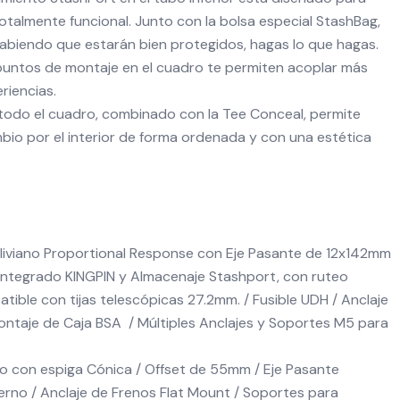
talmente funcional. Junto con la bolsa especial StashBag,
sabiendo que estarán bien protegidos, hagas lo que hagas.
 puntos de montaje en el cuadro te permiten acoplar más
riencias.
 todo el cuadro, combinado con la Tee Conceal, permite
ambio por el interior de forma ordenada y con una estética
liviano Proportional Response con Eje Pasante de 12x142mm
integrado KINGPIN y Almacenaje Stashport, con ruteo
tible con tijas telescópicas 27.2mm. / Fusible UDH / Anclaje
ontaje de Caja BSA / Múltiples Anclajes y Soportes M5 para
no con espiga Cónica / Offset de 55mm / Eje Pasante
rno / Anclaje de Frenos Flat Mount / Soportes para