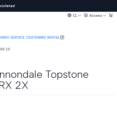
cicletas!
CL
Acceso
IMANO SERVICE CENTER
BIKE RENTAL
GRX 2X
annondale Topstone
GRX 2X