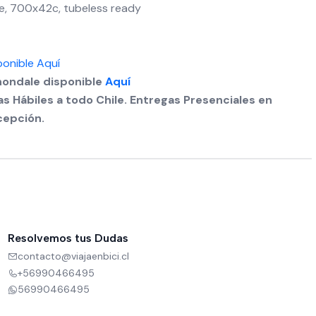
, 700x42c, tubeless ready
ponible Aquí
nondale disponible
Aquí
s Hábiles a todo Chile. Entregas Presenciales en
cepción.
Resolvemos tus Dudas
contacto@viajaenbici.cl
+56990466495
56990466495