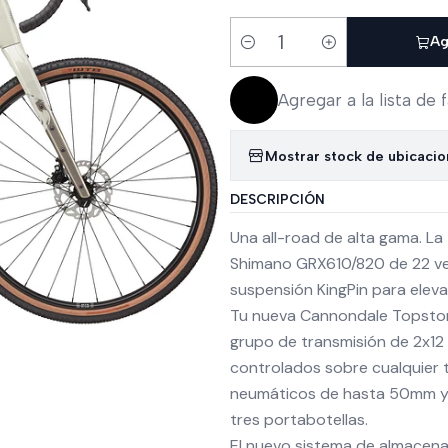
Ag
Cantidad
Agregar a la lista de 
Mostrar stock de ubicaci
DESCRIPCIÓN
Una all-road de alta gama. 
Shimano GRX610/820 de 22 ve
suspensión KingPin para elev
Tu nueva Cannondale Topstone
grupo de transmisión de 2x1
controlados sobre cualquier t
neumáticos de hasta 50mm y o
tres portabotellas.
El nuevo sistema de almacena