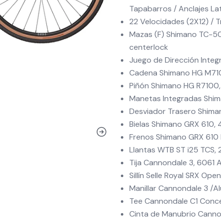
Tapabarros / Anclajes La
22 Velocidades (2X12) / 
Mazas (F) Shimano TC-50
centerlock
Juego de Dirección Integra
Cadena Shimano HG M710
Piñón Shimano HG R7100, 
Manetas Integradas Shi
Desviador Trasero Shim
Bielas Shimano GRX 610, 
Frenos Shimano GRX 610 
Llantas WTB ST i25 TCS, 
Tija Cannondale 3, 6061 
Sillín Selle Royal SRX Open
Manillar Cannondale 3 /Al
Tee Cannondale C1 Conceal
Cinta de Manubrio Canno