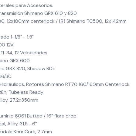
terales para Accesorios.
Transmisión Shimano GRX 610 y 820
0, 12x100mm centerlock / (R) Shimano TC500, 12x142mm
do 1-1/8" - 1.5"
0 12V.
11-34, 12 Velocidades.
mano GRX 600
ano GRX 820, Shadow RD+
46/30
Hidráulicos, Rotores Shimano RT70 160/160mm Centerlock
28h, Tubeless Ready
Alloy, 27.2x350mm
uminio 6061 Butted / 16° flare drop
, Alloy, 31.8, -6°
ndale KnurlCork, 2.7mm