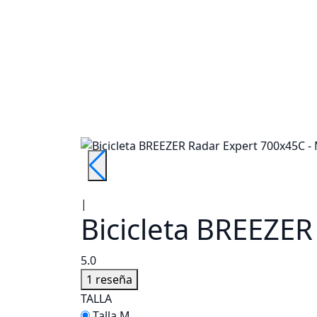
|
Bicicleta BREEZE
5.0
1 reseña
TALLA
Talla M