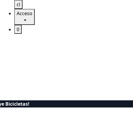
cl
Acceso
0
e Bicicletas!