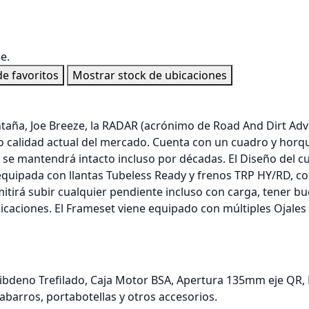
e.
 de favoritos
Mostrar stock de ubicaciones
ntaña, Joe Breeze, la RADAR (acrónimo de Road And Dirt Adve
io calidad actual del mercado. Cuenta con un cuadro y hor
a, se mantendrá intacto incluso por décadas. El Diseño del 
uipada con llantas Tubeless Ready y frenos TRP HY/RD, co
itirá subir cualquier pendiente incluso con carga, tener bu
icaciones. El Frameset viene equipado con múltiples Ojales
deno Trefilado, Caja Motor BSA, Apertura 135mm eje QR, 
pabarros, portabotellas y otros accesorios.