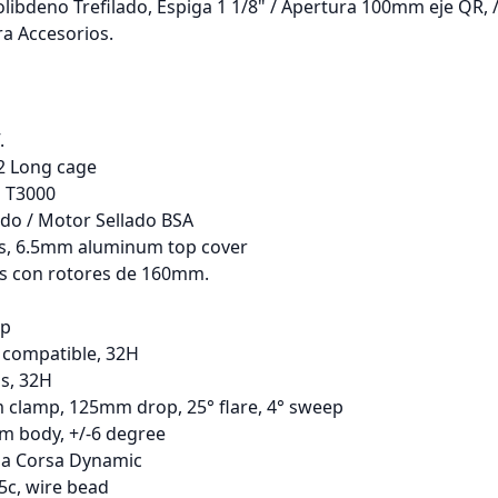
bdeno Trefilado, Espiga 1 1/8" / Apertura 100mm eje QR, / 
ra Accesorios.
.
2 Long cage
 T3000
rado / Motor Sellado BSA
ess, 6.5mm aluminum top cover
os con rotores de 160mm.
Up
 compatible, 32H
s, 32H
m clamp, 125mm drop, 25° flare, 4° sweep
m body, +/-6 degree
sa Corsa Dynamic
5c, wire bead