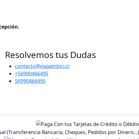
cepción.
Resolvemos tus Dudas
contacto@viajaenbici.cl
+56990466495
56990466495