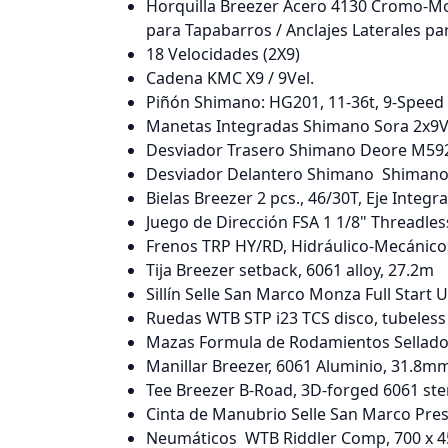
Horquilla Breezer Acero 4130 Cromo-Moli
para Tapabarros / Anclajes Laterales pa
18 Velocidades (2X9)
Cadena KMC X9 / 9Vel.
Piñón Shimano: HG201, 11-36t, 9-Speed
Manetas Integradas Shimano Sora 2x9V
Desviador Trasero Shimano Deore M59
Desviador Delantero Shimano Shimano
Bielas Breezer 2 pcs., 46/30T, Eje Integ
Juego de Dirección FSA 1 1/8" Threadl
Frenos TRP HY/RD, Hidráulico-Mecánic
Tija Breezer setback, 6061 alloy, 27.2m
Sillín Selle San Marco Monza Full Start 
Ruedas WTB STP i23 TCS disco, tubeless
Mazas Formula de Rodamientos Sellado
Manillar Breezer, 6061 Aluminio, 31.8m
Tee Breezer B-Road, 3D-forged 6061 ste
Cinta de Manubrio Selle San Marco Pre
Neumáticos WTB Riddler Comp, 700 x 4