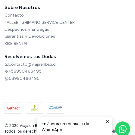
Sobre Nosotros
Contacto
TALLER | SHIMANO SERVICE CENTER
Despachos y Entregas
Garantías y Devoluciones
BIKE RENTAL
Resolvemos tus Dudas
contacto@viajaenbici.cl
+56990466495
56990466495
Envíanos un mensaje de
2026 Viaja en Bici.
WhatsApp
Todos los derechos reservados.
Desarrollado por Jumpseller
.